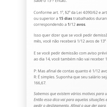
Sabe o 13º? Então..
Conforme art. 1º, §2º da Lei 4.090/62 e ar
ou superior a
15 dias
trabalhados durant
correspondendo a
1
/12
avos
.
Isso quer dizer que se você pedir demiss
mês, você não receberá 1/12 avos de 13º
E se você pedir demissão com aviso prévio
ao dia 14, você também não vai receber 1
P: Mas afinal de contas quanto é 1/12 avo
R: É simples. Suponha que seu salário sej
166,67.
Sabemos que existem vários motivos para u
Então essa dica vai para aquelas situaçõe
pedir o desligamento. Afinal o que der para