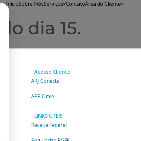
Início
Sobre Nós
Serviços
Contato
Área do Cliente
o dia 15.
Acesso Cliente
ARJ Conecta
APP Omie
LINKS ÚTEIS
Receita Federal
Regularize PGFN