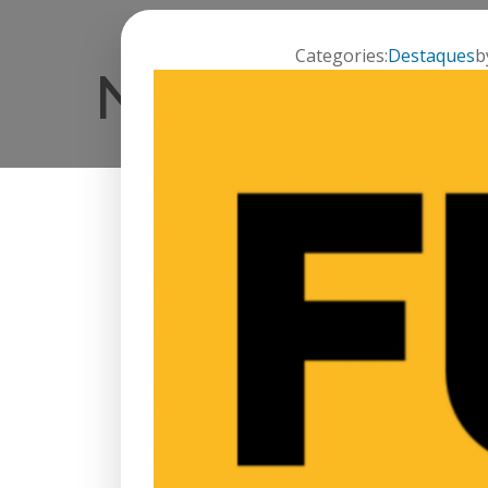
Categories:
Destaques
b
Nunca peça d