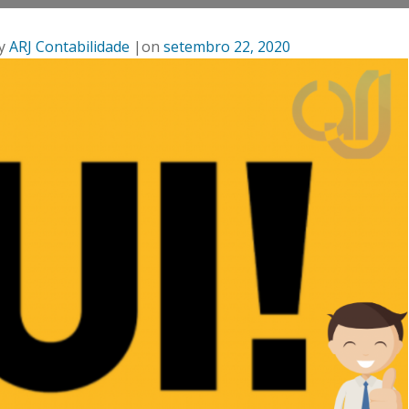
y
ARJ Contabilidade
|
on
setembro 22, 2020
emissão antes d